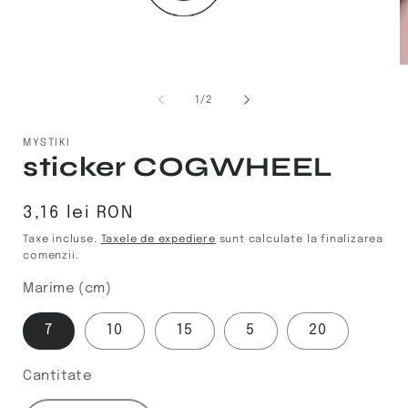
Deschide
D
conținutul
c
media
m
din
1
/
2
1
2
într-
în
o
o
MYSTIKI
fereastră
f
sticker COGWHEEL
modală
m
Preț
3,16 lei RON
obișnuit
Taxe incluse.
Taxele de expediere
sunt calculate la finalizarea
comenzii.
Marime (cm)
7
10
15
5
20
Cantitate
Cantitate