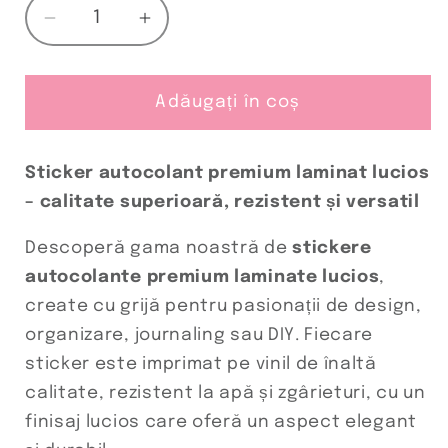
Reduceți
Creșteți
cantitatea
cantitatea
pentru
pentru
sticker
sticker
Adăugați în coș
COGWHEEL
COGWHEEL
Sticker autocolant premium laminat lucios
– calitate superioară, rezistent și versatil
Descoperă gama noastră de
stickere
autocolante premium laminate lucios
,
create cu grijă pentru pasionații de design,
organizare, journaling sau DIY. Fiecare
sticker este imprimat pe vinil de înaltă
calitate, rezistent la apă și zgârieturi, cu un
finisaj lucios care oferă un aspect elegant