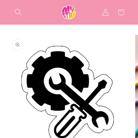
Salt la
Conectați-
conținut
Coș
vă
Salt la
informațiile
despre
produs