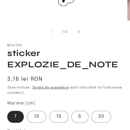
Deschide
D
conținutul
c
media
m
din
1
/
2
1
2
într-
în
o
o
MYSTIKI
fereastră
f
sticker
modală
m
EXPLOZIE_DE_NOTE
Preț
3,16 lei RON
obișnuit
Taxe incluse.
Taxele de expediere
sunt calculate la finalizarea
comenzii.
Marime (cm)
7
10
15
5
20