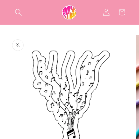
Salt la
Conectați-
conținut
Coș
vă
Salt la
informațiile
despre
produs