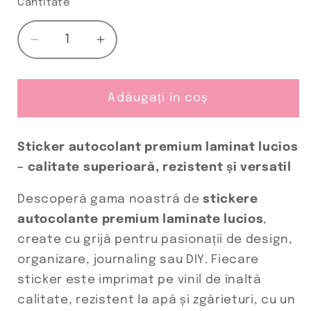
Cantitate
Cantitate
Reduceți
Creșteți
cantitatea
cantitatea
pentru
pentru
sticker
sticker
Adăugați în coș
EXPLOZIE_DE_NOTE
EXPLOZIE_DE_NOTE
Sticker autocolant premium laminat lucios
– calitate superioară, rezistent și versatil
Descoperă gama noastră de
stickere
autocolante premium laminate lucios
,
create cu grijă pentru pasionații de design,
organizare, journaling sau DIY. Fiecare
sticker este imprimat pe vinil de înaltă
calitate, rezistent la apă și zgârieturi, cu un